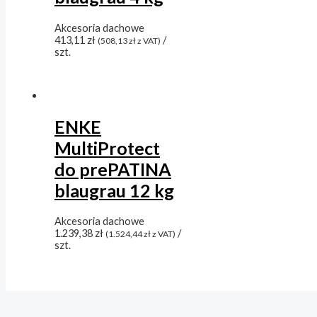
Akcesoria dachowe
413,11
zł
/
(
508,13
zł
z VAT)
szt.
ENKE
MultiProtect
do prePATINA
blaugrau 12 kg
Akcesoria dachowe
1.239,38
zł
/
(
1.524,44
zł
z VAT)
szt.