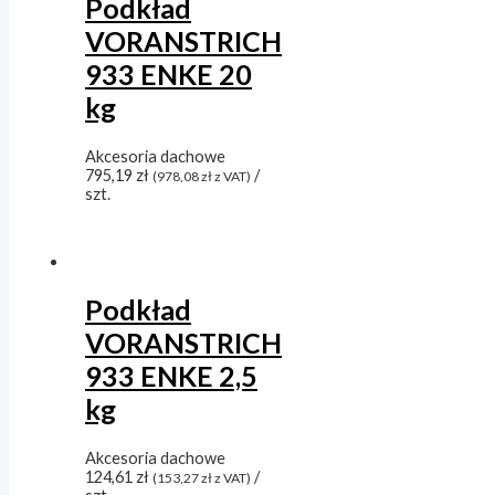
Podkład
VORANSTRICH
933 ENKE 20
kg
Akcesoria dachowe
795,19
zł
/
(
978,08
zł
z VAT)
szt.
Podkład
VORANSTRICH
933 ENKE 2,5
kg
Akcesoria dachowe
124,61
zł
/
(
153,27
zł
z VAT)