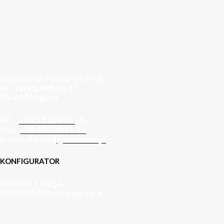
RHEINZINK Polska Sp. z o.o.
ul. Trasa Lubelska 57
05-462 Majdan
tel.:
+48 22 789 91
80
faks:
+48 22 789 91 99
e-mail: zlecenia
@rheinzink.pl
KONFIGURATOR
WERSJA 1/2026
RHEINZINK Polska Sp. z o.o.