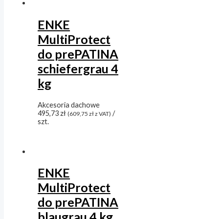
ENKE
MultiProtect
do prePATINA
schiefergrau 4
kg
Akcesoria dachowe
495,73
zł
/
(
609,75
zł
z VAT)
szt.
ENKE
MultiProtect
do prePATINA
blaugrau 4 kg