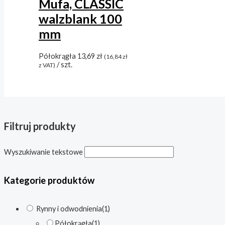
Mufa, CLASSIC
walzblank 100
mm
Półokrągła
13,69
zł
(
16,84
zł
/ szt.
z VAT)
Filtruj produkty
Wyszukiwanie tekstowe
Kategorie produktów
Rynny i odwodnienia
(1)
Półokrągła
(1)