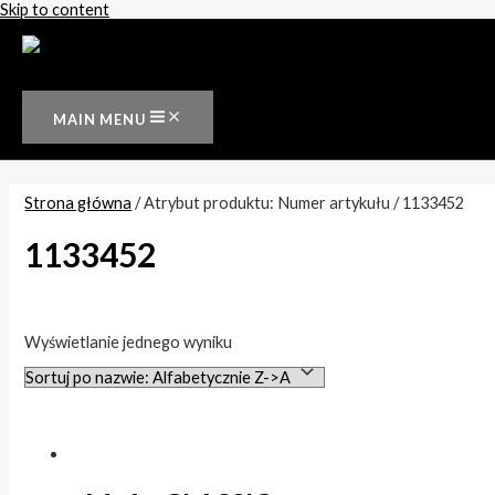
Skip to content
MAIN MENU
Strona główna
/ Atrybut produktu: Numer artykułu / 1133452
1133452
Wyszukiwanie tekstowe
Wyświetlanie jednego wyniku
Kategorie produktów
Rynny i odwodnienia
(1)
Półokrągła
(1)
Kwadratowa
(1)