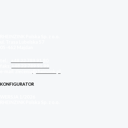
RHEINZINK Polska Sp. z o.o.
ul. Trasa Lubelska 57
05-462 Majdan
tel.:
+48 22 789 91
80
faks:
+48 22 789 91 99
e-mail: zlecenia
@rheinzink.pl
KONFIGURATOR
WERSJA 1/2026
RHEINZINK Polska Sp. z o.o.