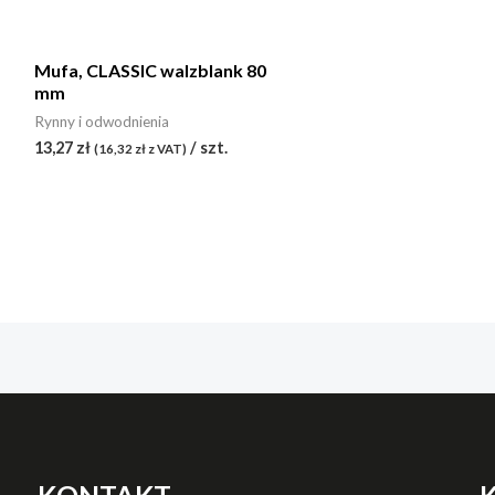
Kategorie produktów
Mufa, CLASSIC walzblank 80
mm
Rynny i odwodnienia
(1)
Rynny i odwodnienia
13,27
zł
/ szt.
Półokrągła
(1)
(
16,32
zł
z VAT)
KONTAKT