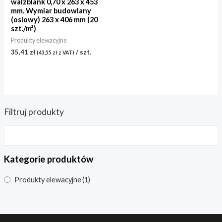
walzblank 0,70 x 263 x 453
mm. Wymiar budowlany
(osiowy) 263 x 406 mm (20
szt./m²)
Produkty elewacyjne
35,41
zł
/ szt.
(
43,55
zł
z VAT)
Filtruj produkty
Kategorie produktów
Produkty elewacyjne
(1)