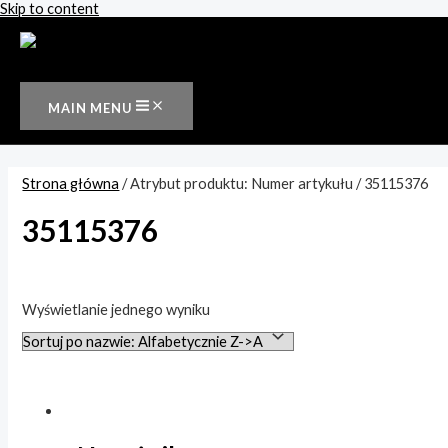
Skip to content
MAIN MENU
Strona główna
/ Atrybut produktu: Numer artykułu / 35115376
35115376
Wyszukiwanie tekstowe
Wyświetlanie jednego wyniku
Kategorie produktów
Rynny i odwodnienia
(1)
Półokrągła
(1)