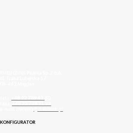
RHEINZINK Polska Sp. z o.o.
ul. Trasa Lubelska 57
05-462 Majdan
tel.:
+48 22 789 91
80
faks:
+48 22 789 91 99
e-mail: zlecenia
@rheinzink.pl
KONFIGURATOR