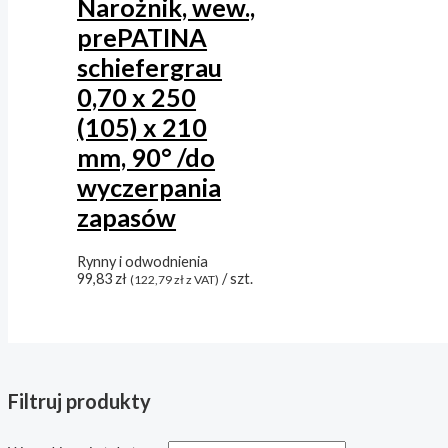
Narożnik, wew.,
prePATINA
schiefergrau
0,70 x 250
(105) x 210
mm, 90° /do
wyczerpania
zapasów
Rynny i odwodnienia
99,83
zł
/ szt.
(
122,79
zł
z VAT)
Filtruj produkty