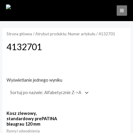
Strona główna
/ Atrybut produktu: Numer artykułu / 4132701
4132701
Wyświetlanie jednego wyniku
Kategorie produktów
Rynny i odwodnienia
(1)
Kosz zlewowy,
standardowy prePATINA
blaugrau 120 mm
Półokrągła
(1)
Rynny i odwodnienia