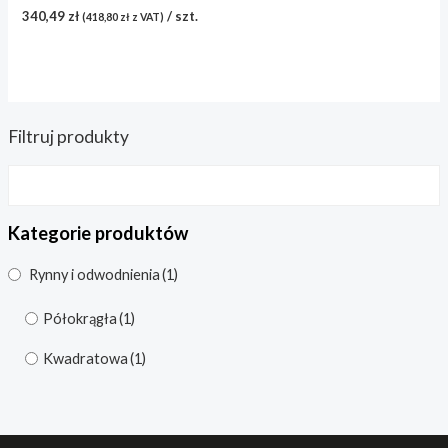
Kwadratowa
(1)
340,49
zł
/ szt.
(
418,80
zł
z VAT)
Filtruj produkty
Kategorie produktów
Rynny i odwodnienia
(1)
Półokrągła
(1)
Kwadratowa
(1)