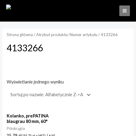
Strona główna
/ Atrybut produktu: Numer artykułu / 4133266
4133266
Wyświetlanie jednego wyniku
Kategorie produktów
Rynny i odwodnienia
(1)
Kolanko, prePATINA
blaugrau 80 mm, 60°
Półokrągła
(1)
Półokrągła
25,79
zł
/ szt.
(
31,72
zł
z VAT)