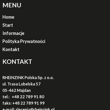
MENU
Home
Start
Informacje
Polityka Prywatności
Kontakt
KONTAKT
RHEINZINK Polska Sp. z o.o.
ul. Trasa Lubelska 57
05-462 Majdan
tel.:
+48 22 789 91
80
faks:
+48 22 789 91 99
e-mail: zlecenia
@rheinzink.pl