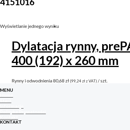
4151016
Wyszukiwanie tekstowe
Wyświetlanie jednego wyniku
Kategorie produktów
Dylatacja rynny, pre
Rynny i odwodnienia
(1)
400 (192) x 260 mm
Półokrągła
(1)
Rynny i odwodnienia
80,68
zł
/ szt.
(
99,24
zł
z VAT)
MENU
Home
Start
Informacje
Polityka Prywatności
Kontakt
KONTAKT