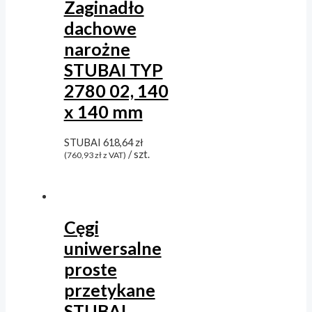
Zaginadło
dachowe
narożne
STUBAI TYP
2780 02, 140
x 140 mm
STUBAI
618,64
zł
/ szt.
(
760,93
zł
z VAT)
Cęgi
uniwersalne
proste
przetykane
STUBAI