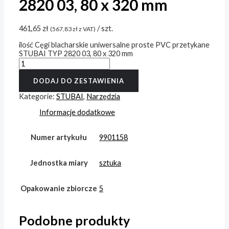
2820 03, 80 x 320 mm
461,65
zł
/ szt.
(
567,83
zł
z VAT)
ilość Cęgi blacharskie uniwersalne proste PVC przetykane
STUBAI TYP 2820 03, 80 x 320 mm
DODAJ DO ZESTAWIENIA
Kategorie:
STUBAI
,
Narzędzia
Informacje dodatkowe
Numer artykułu
9901158
Jednostka miary
sztuka
Opakowanie zbiorcze
5
Podobne produkty