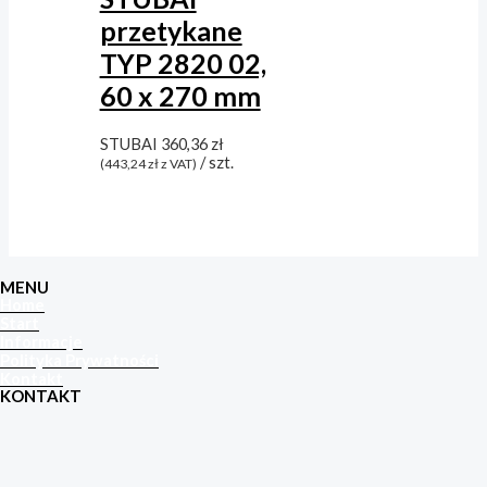
przetykane
TYP 2820 02,
60 x 270 mm
STUBAI
360,36
zł
/ szt.
(
443,24
zł
z VAT)
MENU
Home
Start
Informacje
Polityka Prywatności
Kontakt
KONTAKT