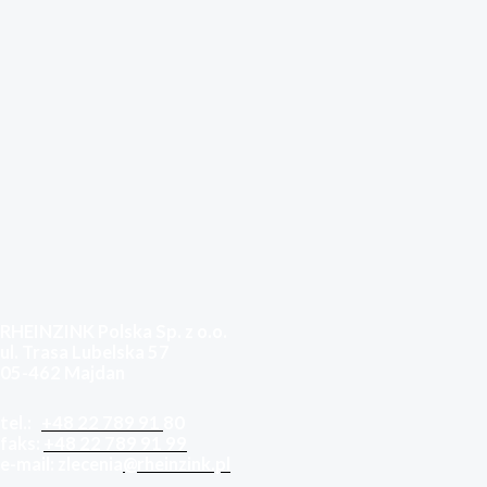
RHEINZINK Polska Sp. z o.o.
ul. Trasa Lubelska 57
05-462 Majdan
tel.:
+48 22 789 91
80
faks:
+48 22 789 91 99
e-mail: zlecenia
@rheinzink.pl