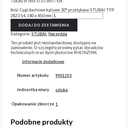
718,80
zł
/ szt.
(
884,12
zł
z VAT)
ilość Cęgi dachowe kątowe 30° przetykane STUBAI TYP
2823 54, 140 x 450 mm
DODAJ DO ZESTAWIENIA
Kategorie:
STUBAI
,
Narzędzia
Ten produkt jest niestandardowy, dostępny na
zamówienie. O szczegóły prosimy pytać doradców
technicznych oraz dystrybutorów RHEINZINK.
Informacje dodatkowe
Numer artykułu
9901193
Jednostka miary
sztuka
Opakowanie zbiorcze
1
Podobne produkty