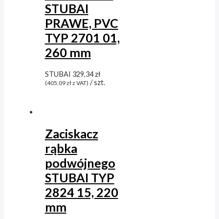
STUBAI
PRAWE, PVC
TYP 2701 01,
260 mm
STUBAI
329,34
zł
/ szt.
(
405,09
zł
z VAT)
Zaciskacz
rąbka
podwójnego
STUBAI TYP
2824 15, 220
mm