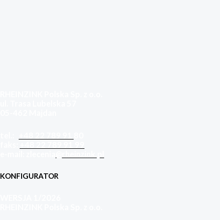
RHEINZINK Polska Sp. z o.o.
ul. Trasa Lubelska 57
05-462 Majdan
tel.:
+48 22 789 91
80
faks:
+48 22 789 91 99
e-mail: zlecenia
@rheinzink.pl
KONFIGURATOR
WERSJA 1/2026
RHEINZINK Polska Sp. z o.o.