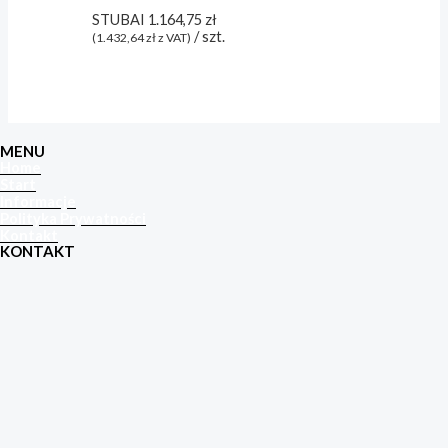
STUBAI
1.164,75
zł
/ szt.
(
1.432,64
zł
z VAT)
MENU
Home
Start
Informacje
Polityka Prywatności
Kontakt
KONTAKT