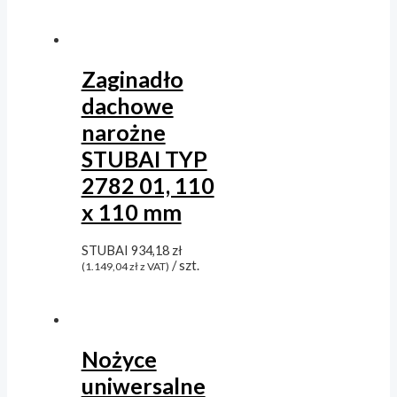
Zaginadło
dachowe
narożne
STUBAI TYP
2782 01, 110
x 110 mm
STUBAI
934,18
zł
/ szt.
(
1.149,04
zł
z VAT)
Nożyce
uniwersalne