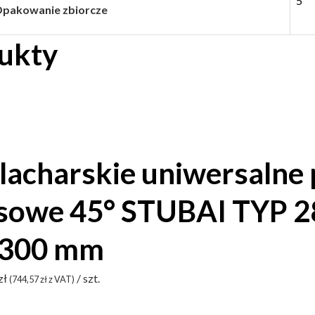
5
pakowanie zbiorcze
ukty
blacharskie uniwersalne
sowe 45° STUBAI TYP 2
 300 mm
zł
/ szt.
(
744,57
zł
z VAT)