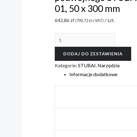
01, 50 x 300 mm
642,86
zł
/ szt.
(
790,72
zł
z VAT)
ilość
Cęgi
DODAJ DO ZESTAWIENIA
do
zaciskania
Kategorie:
STUBAI
,
Narzędzia
rąbka
Informacje dodatkowe
podwójnego
STUBAI
TYP
2826
01,
50
x