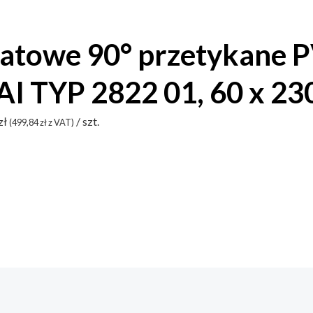
katowe 90° przetykane 
I TYP 2822 01, 60 x 2
zł
/ szt.
(
499,84
zł
z VAT)