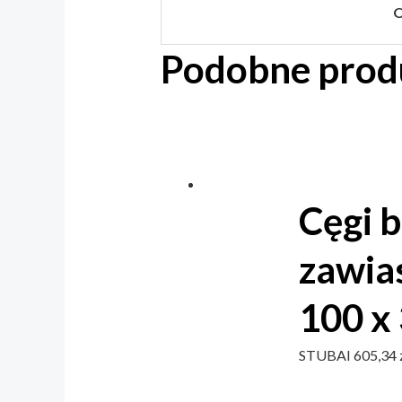
O
300
mm
Podobne prod
Cęgi 
zawia
100 x
STUBAI
605,34