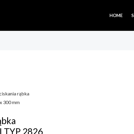
HOME
ciskania rąbka
 x 300 mm
ąbka
I TYP 2826