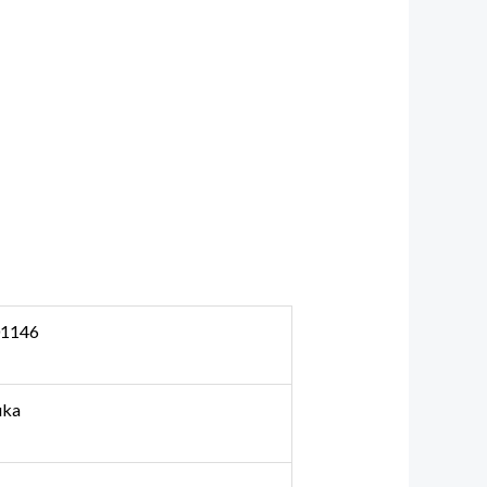
1146
uka