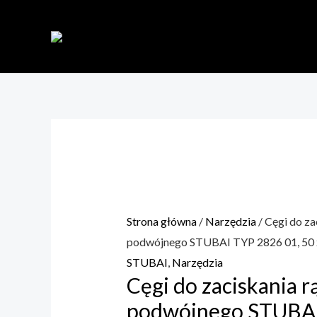
Skip
to
content
Strona główna
/
Narzędzia
/ Cęgi do za
podwójnego STUBAI TYP 2826 01, 50
STUBAI
,
Narzędzia
Cęgi do zaciskania r
podwójnego STUBA