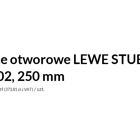
e otworowe LEWE STU
02, 250 mm
zł
/ szt.
(
373,81
zł
z VAT)