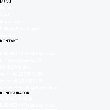
MENU
Home
Start
Informacje
Polityka Prywatności
Kontakt
KONTAKT
RHEINZINK Polska Sp. z o.o.
ul. Trasa Lubelska 57
05-462 Majdan
tel.:
+48 22 789 91
80
faks:
+48 22 789 91 99
e-mail: zlecenia
@rheinzink.pl
KONFIGURATOR
WERSJA 1/2026
RHEINZINK Polska Sp. z o.o.