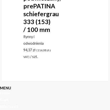
prePATINA
schiefergrau
333 (153)
/ 100 mm
Rynny i
odwodnienia
94,37
zł
(
116,08
zł
z
/ szt.
VAT)
MENU
Home
Start
Informacje