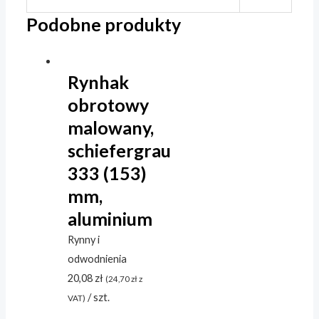
Podobne produkty
Rynhak
obrotowy
malowany,
schiefergrau
333 (153)
mm,
aluminium
Rynny i
odwodnienia
20,08
zł
(
24,70
zł
z
/ szt.
VAT)