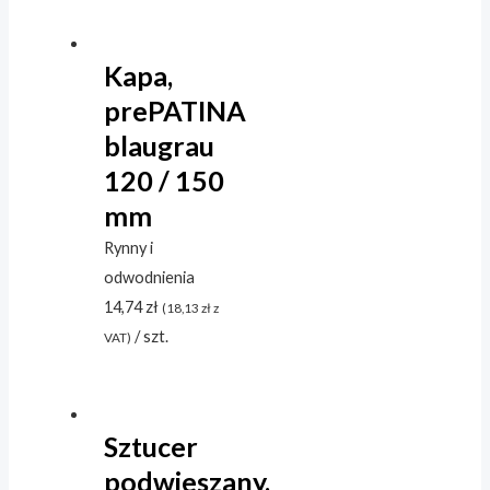
Kapa,
prePATINA
blaugrau
120 / 150
mm
Rynny i
odwodnienia
14,74
zł
(
18,13
zł
z
/ szt.
VAT)
Sztucer
podwieszany,