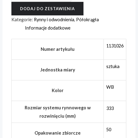
Denko
DODAJ DO ZESTAWIENIA
płaskie,
lewe,
Kategorie:
Rynny i odwodnienia
,
Półokrągła
CLASSIC
Informacje dodatkowe
walzblank
333
1131026
Numer artykułu
(153)
mm
sztuka
Jednostka miary
WB
Kolor
Rozmiar systemu rynnowego w
333
rozwinięciu (mm)
50
Opakowanie zbiorcze