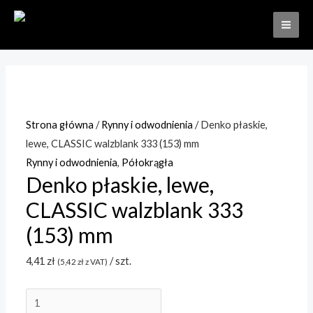
Skip
to
MAI
content
ME
Strona główna
/
Rynny i odwodnienia
/ Denko płaskie,
lewe, CLASSIC walzblank 333 (153) mm
Rynny i odwodnienia
,
Półokrągła
Denko płaskie, lewe,
CLASSIC walzblank 333
(153) mm
4,41
zł
/ szt.
(
5,42
zł
z VAT)
ilość