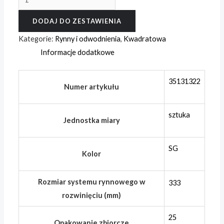
Denko
DODAJ DO ZESTAWIENIA
prostokątne,
lewe,
Kategorie:
Rynny i odwodnienia
,
Kwadratowa
prePATINA
Informacje dodatkowe
schiefergrau
333
35131322
Numer artykułu
(120)
mm
sztuka
Jednostka miary
SG
Kolor
Rozmiar systemu rynnowego w
333
rozwinięciu (mm)
25
Opakowanie zbiorcze