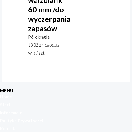
60 mm /do
wyczerpania
zapasów
Półokrągła
13,02
zł
(
16,01
zł
z
/ szt.
VAT)
MENU
Home
Start
Informacje
Polityka Prywatności
Kontakt