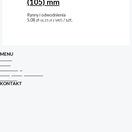
(105) mm
Rynny i odwodnienia
5,08
zł
/ szt.
(
6,25
zł
z VAT)
MENU
Home
Start
Informacje
Polityka Prywatności
Kontakt
KONTAKT