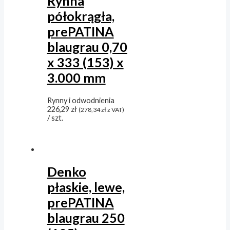
Rynna
półokrągła,
prePATINA
blaugrau 0,70
x 333 (153) x
3.000 mm
Rynny i odwodnienia
226,29
zł
(
278,34
zł
z VAT)
/ szt.
Denko
płaskie, lewe,
prePATINA
blaugrau 250