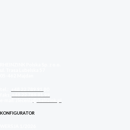
RHEINZINK Polska Sp. z o.o.
ul. Trasa Lubelska 57
05-462 Majdan
tel.:
+48 22 789 91
80
faks:
+48 22 789 91 99
e-mail: zlecenia
@rheinzink.pl
KONFIGURATOR
WERSJA 1/2026