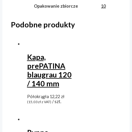
Opakowanie zbiorcze
10
Podobne produkty
Kapa,
prePATINA
blaugrau 120
/ 140 mm
Półokrągła
12,22
zł
/ szt.
(
15,03
zł
z VAT)