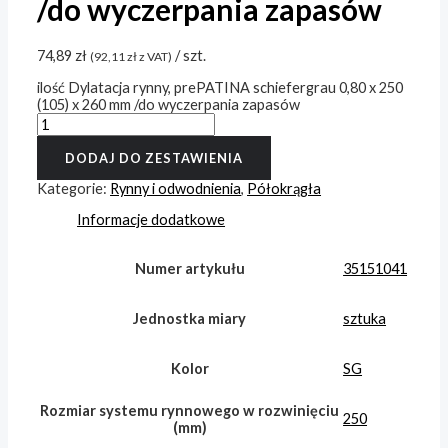
/do wyczerpania zapasów
74,89
zł
/ szt.
(
92,11
zł
z VAT)
ilość Dylatacja rynny, prePATINA schiefergrau 0,80 x 250
(105) x 260 mm /do wyczerpania zapasów
DODAJ DO ZESTAWIENIA
Kategorie:
Rynny i odwodnienia
,
Półokrągła
Informacje dodatkowe
Numer artykułu
35151041
Jednostka miary
sztuka
Kolor
SG
Rozmiar systemu rynnowego w rozwinięciu
250
(mm)