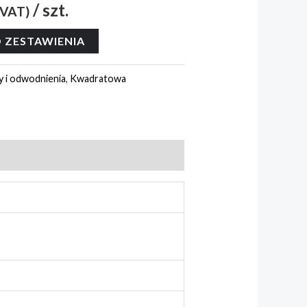
/ szt.
 VAT)
 ZESTAWIENIA
y i odwodnienia
,
Kwadratowa