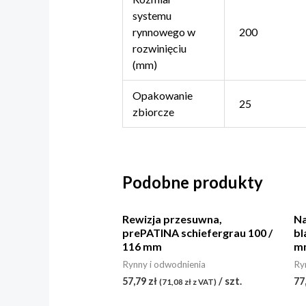
systemu
rynnowego w
200
rozwinięciu
(mm)
Opakowanie
25
zbiorcze
Podobne produkty
Rewizja przesuwna,
Na
prePATINA schiefergrau 100 /
bl
116 mm
mm
Rynny i odwodnienia
Ry
57,79
zł
/ szt.
77
(
71,08
zł
z VAT)