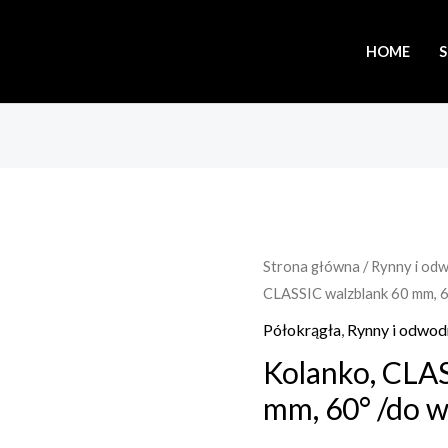
HOME
Strona główna
/
Rynny i od
CLASSIC walzblank 60 mm, 
Półokrągła
,
Rynny i odwod
Kolanko, CLA
mm, 60° /do 