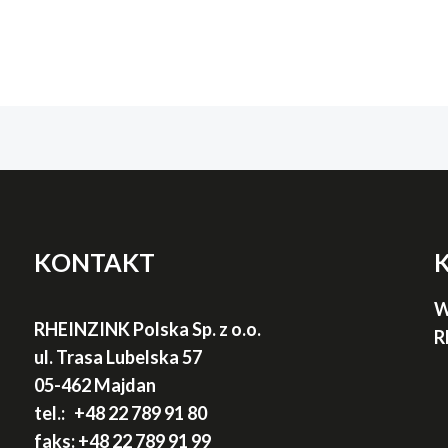
KONTAKT
W
RHEINZINK Polska Sp. z o.o.
R
ul. Trasa Lubelska 57
05-462 Majdan
tel.:
+48 22 789 91
80
faks:
+48 22 789 91 99