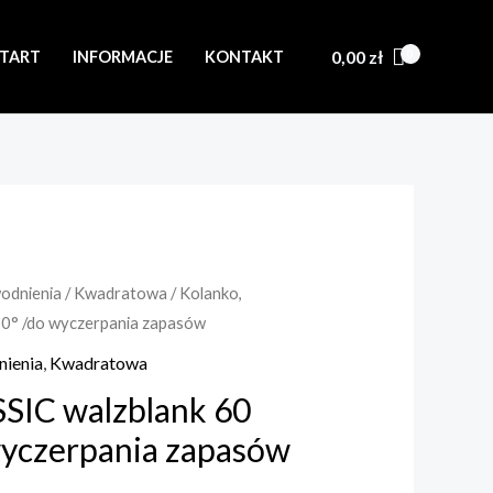
0,00
zł
START
INFORMACJE
KONTAKT
wodnienia
/
Kwadratowa
/ Kolanko,
60° /do wyczerpania zapasów
nienia
,
Kwadratowa
SSIC walzblank 60
wyczerpania zapasów