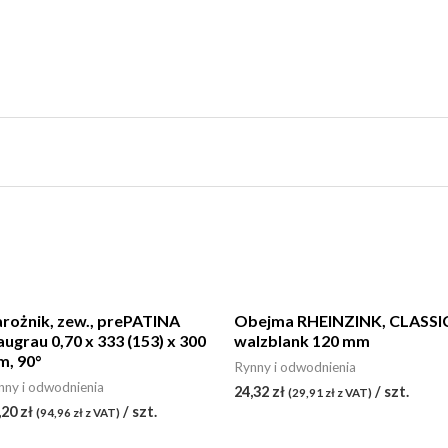
rożnik, zew., prePATINA
Obejma RHEINZINK, CLASSI
augrau 0,70 x 333 (153) x 300
walzblank 120 mm
, 90°
Rynny i odwodnienia
nny i odwodnienia
24,32
zł
/ szt.
(
29,91
zł
z VAT)
,20
zł
/ szt.
(
94,96
zł
z VAT)