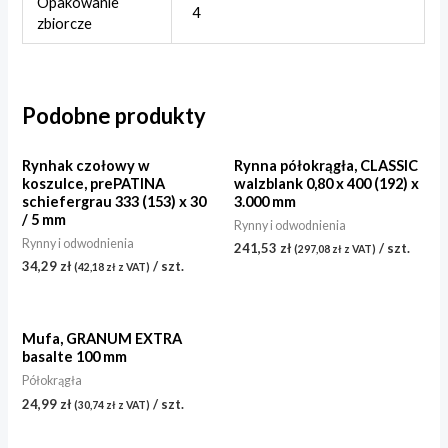
Opakowanie
4
zbiorcze
Podobne produkty
Rynhak czołowy w
Rynna półokrągła, CLASSIC
koszulce, prePATINA
walzblank 0,80 x 400 (192) x
schiefergrau 333 (153) x 30
3.000 mm
/ 5 mm
Rynny i odwodnienia
Rynny i odwodnienia
241,53
zł
/ szt.
(
297,08
zł
z VAT)
34,29
zł
/ szt.
(
42,18
zł
z VAT)
Mufa, GRANUM EXTRA
basalte 100 mm
Półokrągła
24,99
zł
/ szt.
(
30,74
zł
z VAT)