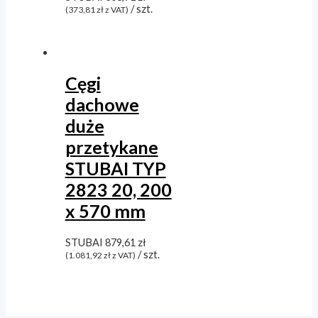
/ szt.
(
373,81
zł
z VAT)
Cęgi
dachowe
duże
przetykane
STUBAI TYP
2823 20, 200
x 570 mm
STUBAI
879,61
zł
/ szt.
(
1.081,92
zł
z VAT)