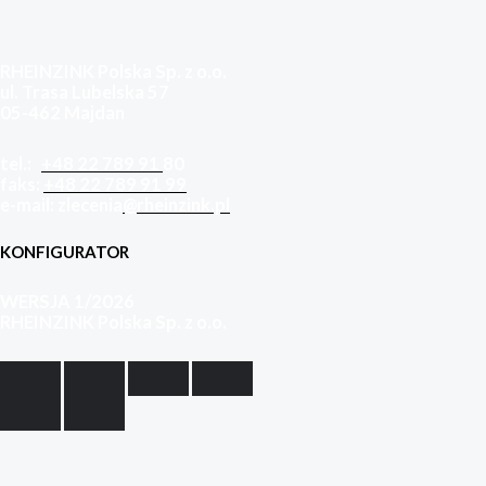
RHEINZINK Polska Sp. z o.o.
ul. Trasa Lubelska 57
05-462 Majdan
tel.:
+48 22 789 91
80
faks:
+48 22 789 91 99
e-mail: zlecenia
@rheinzink.pl
KONFIGURATOR
WERSJA 1/2026
RHEINZINK Polska Sp. z o.o.