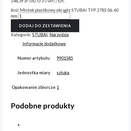
148,39
zł
/ szt.
(
182,52
zł
z VAT)
ilość Młotek plastikowy okrągły STUBAI TYP 2785 06, 60
mm
DODAJ DO ZESTAWIENIA
Kategorie:
STUBAI
,
Narzędzia
Informacje dodatkowe
Numer artykułu
9901585
Jednostka miary
sztuka
Opakowanie zbiorcze
1
Podobne produkty