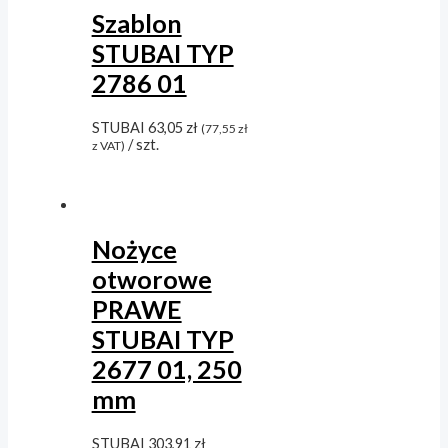
Szablon
STUBAI TYP
2786 01
STUBAI
63,05
zł
(
77,55
zł
/ szt.
z VAT)
Nożyce
otworowe
PRAWE
STUBAI TYP
2677 01, 250
mm
STUBAI
303,91
zł