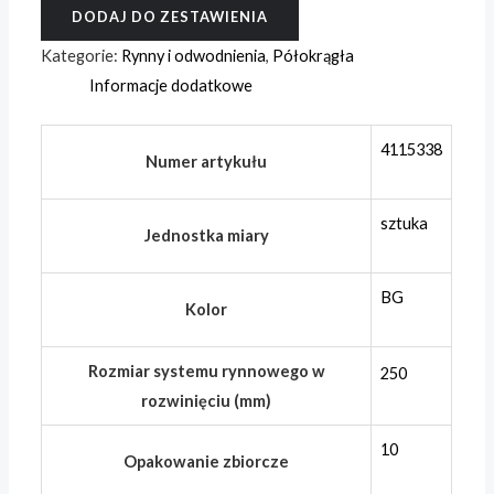
DODAJ DO ZESTAWIENIA
zew.,
prePATINA
Kategorie:
Rynny i odwodnienia
,
Półokrągła
blaugrau
Informacje dodatkowe
0,70
x
4115338
Numer artykułu
250
(105)
sztuka
x
Jednostka miary
225
mm,
BG
Kolor
90°
Rozmiar systemu rynnowego w
250
rozwinięciu (mm)
10
Opakowanie zbiorcze