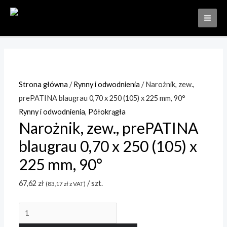
Skip
to
MAI
content
ME
Strona główna
/
Rynny i odwodnienia
/ Narożnik, zew.,
prePATINA blaugrau 0,70 x 250 (105) x 225 mm, 90°
Rynny i odwodnienia
,
Półokrągła
Narożnik, zew., prePATINA
blaugrau 0,70 x 250 (105) x
225 mm, 90°
67,62
zł
/ szt.
(
83,17
zł
z VAT)
ilość
Narożnik,