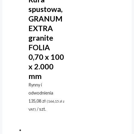
spustowa,
GRANUM
EXTRA
granite
FOLIA
0,70 x 100
x 2.000
mm
Rynny i
odwodnienia
135,08
zł
(
166,15
zł
z
/ szt.
VAT)