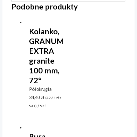
Podobne produkty
Kolanko,
GRANUM
EXTRA
granite
100 mm,
72°
Półokrągła
34,40
zł
(
42,31
zł
z
/ szt.
VAT)
Rura