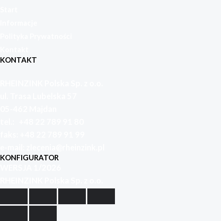
Start
Informacje
Polityka Prywatności
Kontakt
KONTAKT
RHEINZINK Polska Sp. z o.o.
ul. Trasa Lubelska 57
05-462 Majdan
tel.:
+48 22 789 91
80
faks:
+48 22 789 91 99
e-mail: zlecenia
@rheinzink.pl
KONFIGURATOR
WERSJA 1/2026
RHEINZINK Polska Sp. z o.o.