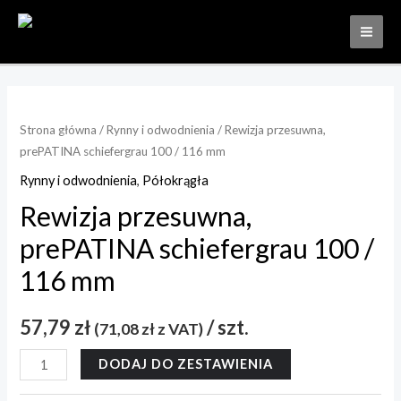
Strona główna
/
Rynny i odwodnienia
/ Rewizja przesuwna,
prePATINA schiefergrau 100 / 116 mm
Rynny i odwodnienia
,
Półokrągła
Rewizja przesuwna,
prePATINA schiefergrau 100 /
116 mm
57,79
zł
/ szt.
(
71,08
zł
z VAT)
DODAJ DO ZESTAWIENIA