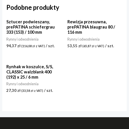
Podobne produkty
Sztucer podwieszany,
Rewizja przesuwna,
prePATINA schiefergrau
prePATINA blaugrau 80 /
333 (153) / 100 mm
116 mm
Rynny i odwodnienia
Rynny i odwodnienia
94,37
zł
/ szt.
53,55
zł
/ szt.
(
116,08
zł
z VAT)
(
65,87
zł
z VAT)
Rynhak w koszulce, S/S,
CLASSIC walzblank 400
(192) x 25 / 6 mm
Rynny i odwodnienia
27,30
zł
/ szt.
(
33,58
zł
z VAT)