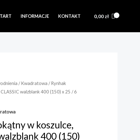
0,00
zł
START
INFORMACJE
KONTAKT
wodnienia
/
Kwadratowa
/ Rynhak
, CLASSIC walzblank 400 (150) x 25 / 6
ratowa
kątny w koszulce,
walzblank 400 (150)