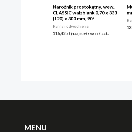
Narożnik prostokątny, wew.,
Mu
CLASSIC walzblank 0,70 x 333
mm
(120) x 300 mm, 90°
Ry
Rynny i odwodnienia
13
116,42
zł
/ szt.
(
143,20
zł
z VAT)
MENU