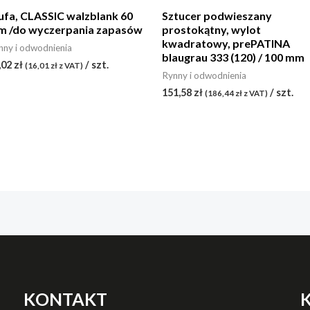
fa, CLASSIC walzblank 60
Sztucer podwieszany
 /do wyczerpania zapasów
prostokątny, wylot
kwadratowy, prePATINA
nny i odwodnienia
blaugrau 333 (120) / 100 mm
,02
zł
/ szt.
(
16,01
zł
z VAT)
Rynny i odwodnienia
151,58
zł
/ szt.
(
186,44
zł
z VAT)
KONTAKT