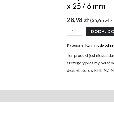
x 25 / 6 mm
28,98
zł
(
35,65
zł
z
DODAJ DO
Kategorie:
Rynny i odwodnie
Ten produkt jest niestand
szczegóły prosimy pytać 
dystrybutorów RHEINZIN