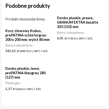
Podobne produkty
Denko płaskie, prawe,
Produkt niestandardowy.
GRANUM EXTRA basalte
333 (153) mm
Kosz zlewowy Kubus,
Rynny i odwodnienia
prePATINA schiefergrau
6,05
zł
/ szt.
(
7,44
zł
z VAT)
200 x 200 mm; wylot 80 mm
Rynny i odwodnienia
365,61
zł
/ szt.
(
449,70
zł
z VAT)
Denko płaskie, lewe,
prePATINA blaugrau 280
(127) mm
Półokrągła
5,17
zł
/ szt.
(
6,36
zł
z VAT)