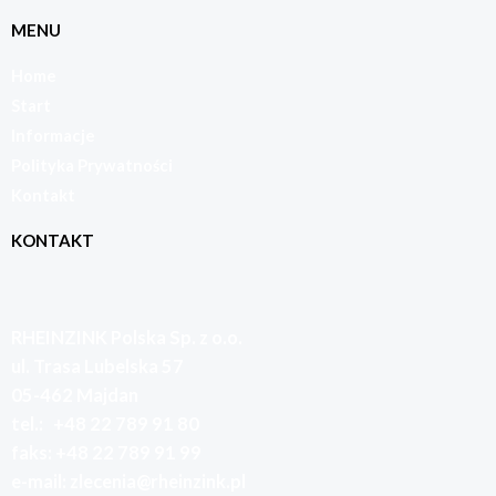
MENU
Home
Start
Informacje
Polityka Prywatności
Kontakt
KONTAKT
RHEINZINK Polska Sp. z o.o.
ul. Trasa Lubelska 57
05-462 Majdan
tel.:
+48 22 789 91
80
faks:
+48 22 789 91 99
e-mail: zlecenia
@rheinzink.pl