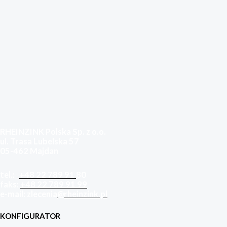
RHEINZINK Polska Sp. z o.o.
ul. Trasa Lubelska 57
05-462 Majdan
tel.:
+48 22 789 91
80
faks:
+48 22 789 91 99
e-mail: zlecenia
@rheinzink.pl
KONFIGURATOR