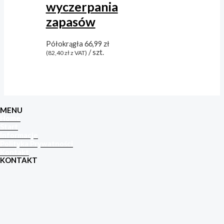
wyczerpania
zapasów
Półokrągła
66,99
zł
/ szt.
(
82,40
zł
z VAT)
MENU
Home
Start
Informacje
Polityka Prywatności
Kontakt
KONTAKT