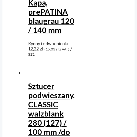
Kapa,
prePATINA
blaugrau 120
/ 140 mm
Rynny i odwodnienia
12,22
zł
/
(
15,03
zł
z VAT)
szt.
Sztucer
podwieszany,
CLASSIC
walzblank
280 (127) /
100 mm /do