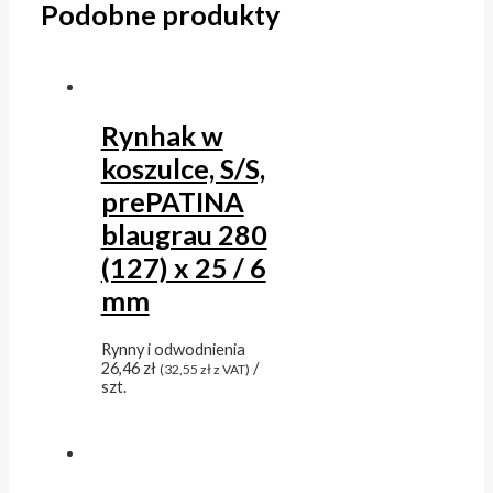
Podobne produkty
Rynhak w
koszulce, S/S,
prePATINA
blaugrau 280
(127) x 25 / 6
mm
Rynny i odwodnienia
26,46
zł
/
(
32,55
zł
z VAT)
szt.