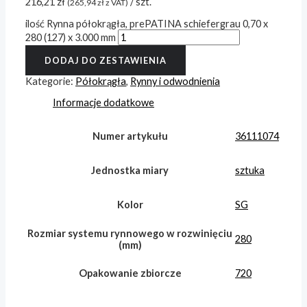
216,21
zł
/ szt.
(
265,94
zł
z VAT)
ilość Rynna półokrągła, prePATINA schiefergrau 0,70 x
280 (127) x 3.000 mm
DODAJ DO ZESTAWIENIA
Kategorie:
Półokrągła
,
Rynny i odwodnienia
Informacje dodatkowe
Numer artykułu
36111074
Jednostka miary
sztuka
Kolor
SG
Rozmiar systemu rynnowego w rozwinięciu
280
(mm)
Opakowanie zbiorcze
720