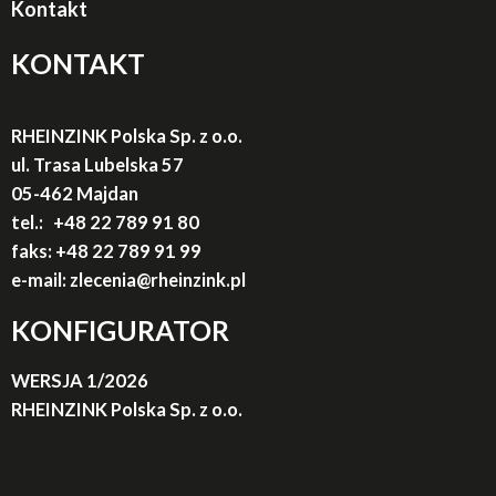
Kontakt
KONTAKT
RHEINZINK Polska Sp. z o.o.
ul. Trasa Lubelska 57
05-462 Majdan
tel.:
+48 22 789 91
80
faks:
+48 22 789 91 99
e-mail: zlecenia
@rheinzink.pl
KONFIGURATOR
WERSJA 1/2026
RHEINZINK Polska Sp. z o.o.