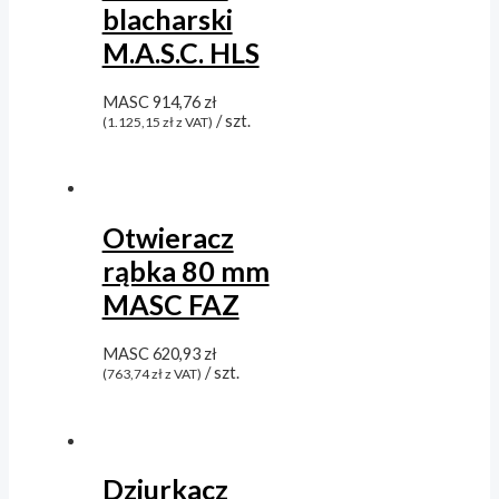
blacharski
M.A.S.C. HLS
MASC
914,76
zł
/ szt.
(
1.125,15
zł
z VAT)
Otwieracz
rąbka 80 mm
MASC FAZ
MASC
620,93
zł
/ szt.
(
763,74
zł
z VAT)
Dziurkacz