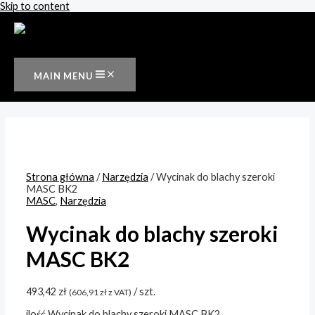
Skip to content
MAIN MENU
Strona główna
/
Narzędzia
/ Wycinak do blachy szeroki
MASC BK2
MASC
,
Narzędzia
Wycinak do blachy szeroki
MASC BK2
493,42
zł
/ szt.
(
606,91
zł
z VAT)
ilość Wycinak do blachy szeroki MASC BK2