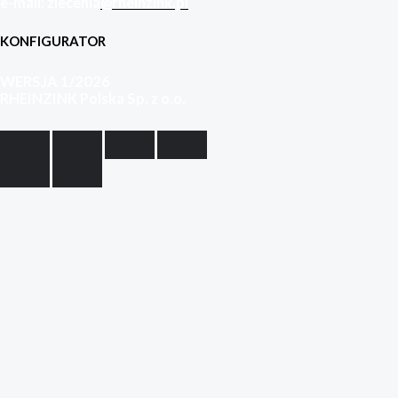
e-mail: zlecenia
@rheinzink.pl
KONFIGURATOR
WERSJA 1/2026
RHEINZINK Polska Sp. z o.o.