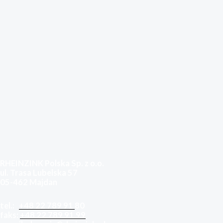
RHEINZINK Polska Sp. z o.o.
ul. Trasa Lubelska 57
05-462 Majdan
tel.:
+48 22 789 91
80
faks:
+48 22 789 91 99