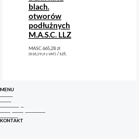
blach.
otworów
podłużnych
M.A.S.C. LLZ
MASC
665,28
zł
/ szt.
(
818,29
zł
z VAT)
MENU
Home
Start
Informacje
Polityka Prywatności
Kontakt
KONTAKT